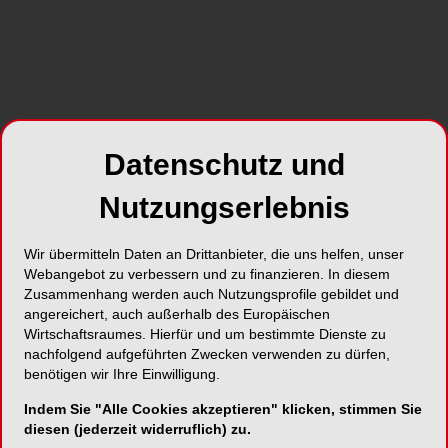
zum Unternehmen
Datenschutz und
Nutzungserlebnis
Wir übermitteln Daten an Drittanbieter, die uns helfen, unser
Webangebot zu verbessern und zu finanzieren. In diesem
Zusammenhang werden auch Nutzungsprofile gebildet und
angereichert, auch außerhalb des Europäischen
NEUE VIDEOS
30.07.2026
Wirtschaftsraumes. Hierfür und um bestimmte Dienste zu
#reingehört: Wann macht DVT in der
nachfolgend aufgeführten Zwecken verwenden zu dürfen,
benötigen wir Ihre Einwilligung.
dentalen Praxis Sinn?
19.15 Min
Indem Sie "Alle Cookies akzeptieren" klicken, stimmen Sie
diesen (jederzeit widerruflich) zu.