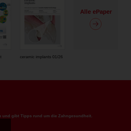
Alle ePaper
t
ceramic implants 01/26
en und gibt Tipps rund um die Zahngesundheit.