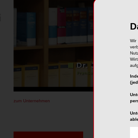
D
Wir 
ver
Nut
Wir
auf
Ind
(jed
Unt
zum Unternehmen
per
Unt
abl