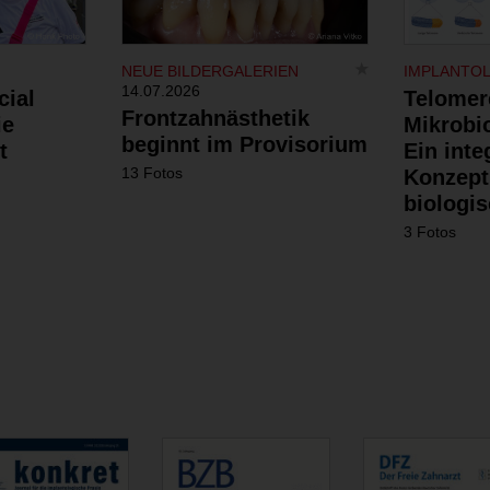
NEUE BILDERGALERIEN
IMPLANTO
14.07.2026
cial
Telomer
Frontzahnästhetik
ie
Mikrobi
beginnt im Provisorium
t
Ein inte
13 Fotos
Konzept
biologis
3 Fotos