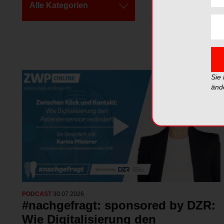
Alle Kategorien
Alle Videos
Sie
änd
PODCAST
30.07.2026
#nachgefragt: sponsored by DZR:
Wie Digitalisierung den