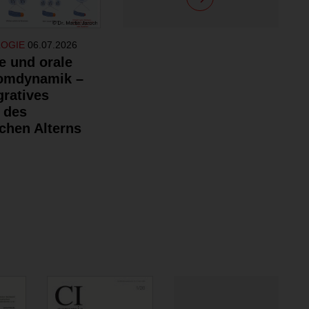
LOGIE
06.07.2026
e und orale
omdynamik –
gratives
 des
chen Alterns