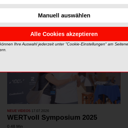
Neue Videos
Top Vid
Manuell auswählen
Alle Cookies akzeptieren
 können Ihre Auswahl jederzeit unter "Cookie-Einstellungen“ am Seiten
ern.
NEUE VIDEOS
17.07.2026
WERTvoll Symposium 2025
0.48 Min