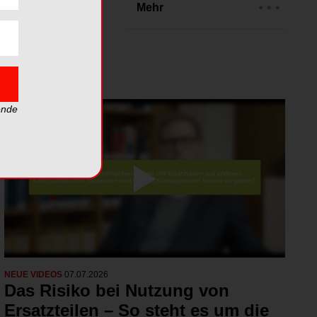
eos
Mehr
ende
NEUE VIDEOS
07.07.2026
Das Risiko bei Nutzung von
Ersatzteilen – So steht es um die