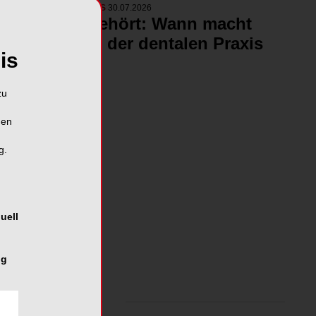
NEUE VIDEOS
30.07.2026
#reingehört: Wann macht
DVT in der dentalen Praxis
is
Sinn?
19.15 Min
zu
hen
g.
uell
ng