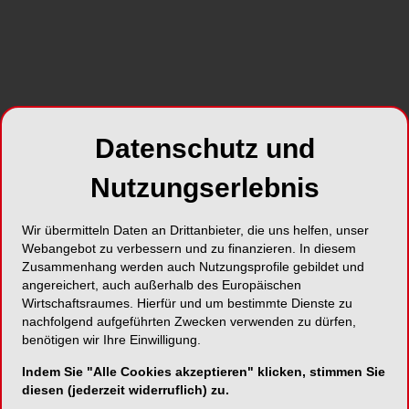
zum Unternehmen
Datenschutz und
Nutzungserlebnis
Wir übermitteln Daten an Drittanbieter, die uns helfen, unser
Webangebot zu verbessern und zu finanzieren. In diesem
Zusammenhang werden auch Nutzungsprofile gebildet und
angereichert, auch außerhalb des Europäischen
Wirtschaftsraumes. Hierfür und um bestimmte Dienste zu
nachfolgend aufgeführten Zwecken verwenden zu dürfen,
NEUE VIDEOS
30.07.2026
benötigen wir Ihre Einwilligung.
#reingehört: Wann macht DVT in der
dentalen Praxis Sinn?
Indem Sie "Alle Cookies akzeptieren" klicken, stimmen Sie
diesen (jederzeit widerruflich) zu.
19.15 Min