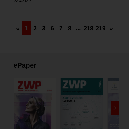
22.42 Min
«
1
2
3
6
7
8
...
218
219
»
ePaper