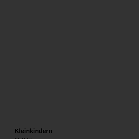
NEUE VIDEOS
19.06.2026
Sofortimplantation: Theorie und
Live-Demonstrationskurs
0.43 Min
PODCAST
04.06.2026
#reingehört: Orale Restriktionen bei
Kleinkindern