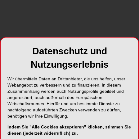
zum Unternehmen
Datenschutz und
Nutzungserlebnis
Wir übermitteln Daten an Drittanbieter, die uns helfen, unser
Webangebot zu verbessern und zu finanzieren. In diesem
Zusammenhang werden auch Nutzungsprofile gebildet und
angereichert, auch außerhalb des Europäischen
NEUE VIDEOS
30.07.2026
Wirtschaftsraumes. Hierfür und um bestimmte Dienste zu
#reingehört: Wann macht DVT in der
nachfolgend aufgeführten Zwecken verwenden zu dürfen,
benötigen wir Ihre Einwilligung.
dentalen Praxis Sinn?
19.15 Min
Indem Sie "Alle Cookies akzeptieren" klicken, stimmen Sie
diesen (jederzeit widerruflich) zu.