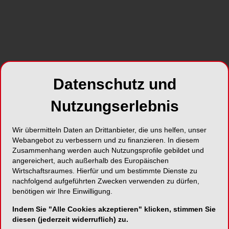
zum Unternehmen
Datenschutz und
Nutzungserlebnis
Wir übermitteln Daten an Drittanbieter, die uns helfen, unser
Webangebot zu verbessern und zu finanzieren. In diesem
Zusammenhang werden auch Nutzungsprofile gebildet und
angereichert, auch außerhalb des Europäischen
NEUE VIDEOS
30.07.2026
Wirtschaftsraumes. Hierfür und um bestimmte Dienste zu
#reingehört: Wann macht DVT in der
nachfolgend aufgeführten Zwecken verwenden zu dürfen,
benötigen wir Ihre Einwilligung.
dentalen Praxis Sinn?
19.15 Min
Indem Sie "Alle Cookies akzeptieren" klicken, stimmen Sie
diesen (jederzeit widerruflich) zu.