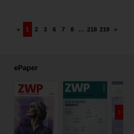
22.42 Min
«
1
2
3
6
7
8
...
218
219
»
ePaper