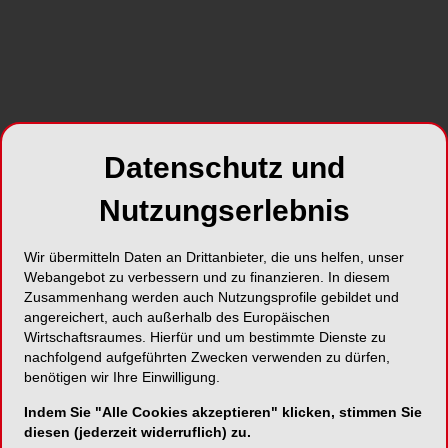
zum Unternehmen
Datenschutz und
Nutzungserlebnis
Wir übermitteln Daten an Drittanbieter, die uns helfen, unser
Webangebot zu verbessern und zu finanzieren. In diesem
Zusammenhang werden auch Nutzungsprofile gebildet und
angereichert, auch außerhalb des Europäischen
Wirtschaftsraumes. Hierfür und um bestimmte Dienste zu
nachfolgend aufgeführten Zwecken verwenden zu dürfen,
NEUE VIDEOS
30.07.2026
benötigen wir Ihre Einwilligung.
#reingehört: Wann macht DVT in der
dentalen Praxis Sinn?
Indem Sie "Alle Cookies akzeptieren" klicken, stimmen Sie
diesen (jederzeit widerruflich) zu.
19.15 Min