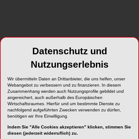
zum Profil
Datenschutz und
Nutzungserlebnis
Wir übermitteln Daten an Drittanbieter, die uns helfen, unser
Webangebot zu verbessern und zu finanzieren. In diesem
Zusammenhang werden auch Nutzungsprofile gebildet und
angereichert, auch außerhalb des Europäischen
NEUE VIDEOS
30.07.2026
Wirtschaftsraumes. Hierfür und um bestimmte Dienste zu
#reingehört: Wann macht DVT in der
nachfolgend aufgeführten Zwecken verwenden zu dürfen,
benötigen wir Ihre Einwilligung.
dentalen Praxis Sinn?
19.15 Min
Indem Sie "Alle Cookies akzeptieren" klicken, stimmen Sie
diesen (jederzeit widerruflich) zu.