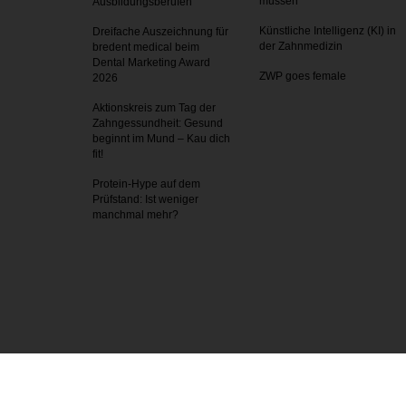
müssen
Ausbildungsberufen
Künstliche Intelligenz (KI) in
Dreifache Auszeichnung für
der Zahnmedizin
bredent medical beim
Dental Marketing Award
ZWP goes female
2026
Aktionskreis zum Tag der
Zahnges­sundheit: Gesund
beginnt im Mund – Kau dich
fit!
Protein-Hype auf dem
Prüfstand: Ist weniger
manchmal mehr?
P