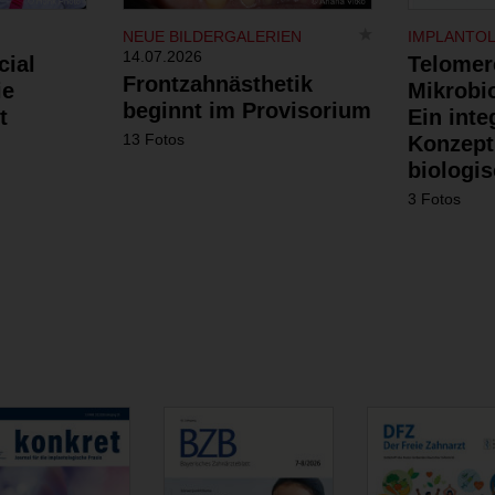
NEUE BILDERGALERIEN
IMPLANTO
14.07.2026
cial
Telomer
Frontzahnästhetik
ie
Mikrobi
beginnt im Provisorium
t
Ein inte
13 Fotos
Konzept
biologis
3 Fotos