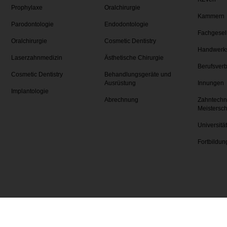
Prophylaxe
Oralchirurgie
Kammern
Parodontologie
Endodontologie
Fachgesel
Oralchirurgie
Cosmetic Dentistry
Handwerk
Laserzahnmedizin
Ästhetische Chirurgie
Berufsver
Cosmetic Dentistry
Behandlungsgeräte und
Ausrüstung
Innungen
Implantologie
Abrechnung
Zahntechn
Meistersc
Universitä
Fortbildun
artnerportale
www.zwpstudyclub.de
www.dental-trib