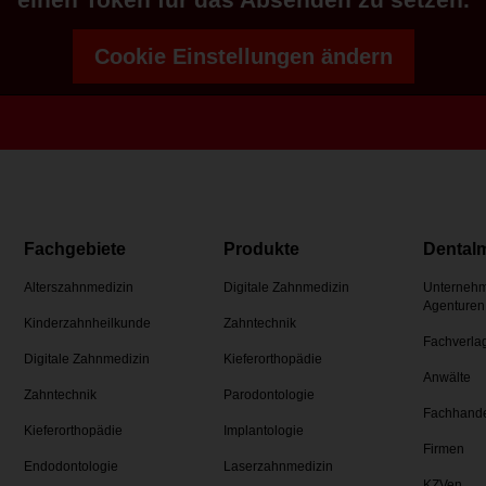
Cookie Einstellungen ändern
Fachgebiete
Produkte
Dental
Alterszahnmedizin
Digitale Zahnmedizin
Unternehm
Agenturen
Kinderzahnheilkunde
Zahntechnik
Fachverla
Digitale Zahnmedizin
Kieferorthopädie
Anwälte
Zahntechnik
Parodontologie
Fachhand
Kieferorthopädie
Implantologie
Firmen
Endodontologie
Laserzahnmedizin
KZVen