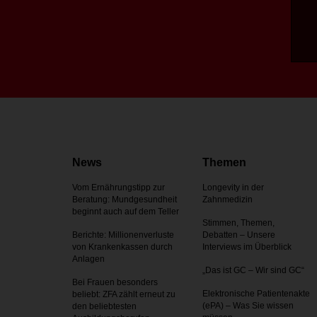
News
Themen
Vom Ernährungstipp zur
Longevity in der
Beratung: Mundgesundheit
Zahnmedizin
beginnt auch auf dem Teller
Stimmen, Themen,
Berichte: Millionenverluste
Debatten – Unsere
von Krankenkassen durch
Interviews im Überblick
Anlagen
„Das ist GC – Wir sind GC“
Bei Frauen besonders
Elektronische Patientenakte
beliebt: ZFA zählt erneut zu
(ePA) – Was Sie wissen
den beliebtesten