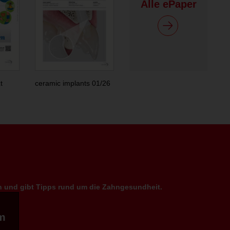
Alle ePaper
t
ceramic implants 01/26
en und gibt Tipps rund um die Zahngesundheit.
m