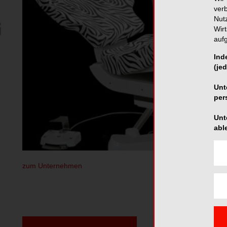
ver
Nut
Wir
auf
Ind
(jed
Unt
per
Unt
abl
zum Unternehmen