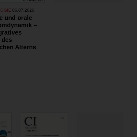
LOGIE
06.07.2026
e und orale
omdynamik –
gratives
 des
chen Alterns