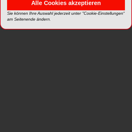
Alle Cookies akzeptieren
Sie können Ihre Auswahl jederzeit unter "Cookie-Einstellungen“
am Seitenende ändern.
Alle Kategorien
Alle Videos
Neue Videos
Top Videos