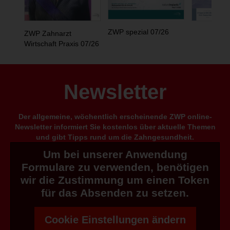
ZWP spezial 07/26
ZWP Zahnarzt
Wirtschaft Praxis 07/26
Newsletter
Der allgemeine, wöchentlich erscheinende ZWP online-
Newsletter informiert Sie kostenlos über aktuelle Themen
und gibt Tipps rund um die Zahngesundheit.
Um bei unserer Anwendung
Formulare zu verwenden, benötigen
wir die Zustimmung um einen Token
für das Absenden zu setzen.
Cookie Einstellungen ändern