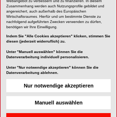
Webangebot zu verbessern und zu finanzieren. In diesem
Zusammenhang werden auch Nutzungsprofile gebildet und
zum Unternehmen
angereichert, auch außerhalb des Europäischen
Wirtschaftsraumes. Hierfür und um bestimmte Dienste zu
nachfolgend aufgeführten Zwecken verwenden zu dürfen,
benötigen wir Ihre Einwilligung.
Indem Sie "Alle Cookies akzeptieren" klicken, stimmen Sie
diesen (jederzeit widerruflich) zu.
Unter "Manuell auswählen" können Sie die
Datenverarbeitung individuell personalisieren.
Unter "Nur notwendige akzeptieren" können Sie die
Datenverarbeitung ablehnen.
Nur notwendige akzeptieren
NEUE VIDEOS
24.02.2021
Feste Verbindung des Implantats
BioniQ
Manuell auswählen
1.43 Min