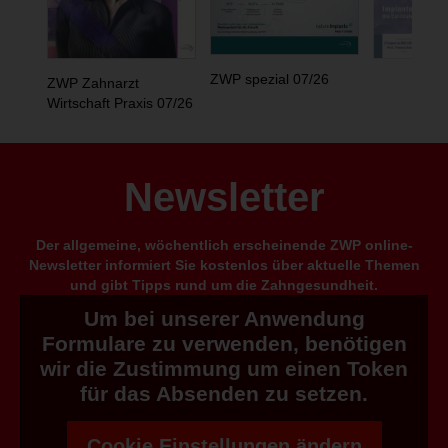
ZWP spezial 07/26
ZWP Zahnarzt
Wirtschaft Praxis 07/26
Newsletter
Der allgemeine, wöchentlich erscheinende ZWP online-
Newsletter informiert Sie kostenlos über aktuelle Themen
und gibt Tipps rund um die Zahngesundheit.
Um bei unserer Anwendung
Formulare zu verwenden, benötigen
wir die Zustimmung um einen Token
für das Absenden zu setzen.
Cookie Einstellungen ändern