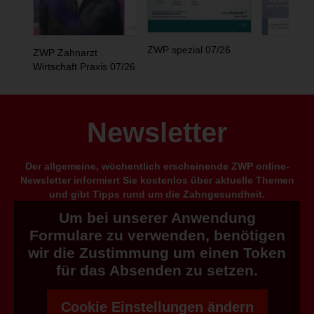
ZWP spezial 07/26
ZWP Zahnarzt
Wirtschaft Praxis 07/26
Newsletter
Der allgemeine, wöchentlich erscheinende ZWP online-
Newsletter informiert Sie kostenlos über aktuelle Themen
und gibt Tipps rund um die Zahngesundheit.
Um bei unserer Anwendung
Formulare zu verwenden, benötigen
wir die Zustimmung um einen Token
für das Absenden zu setzen.
Cookie Einstellungen ändern