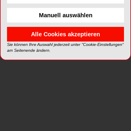
Manuell auswählen
ePaper
PDF
Alle Cookies akzeptieren
Shop
Sie können Ihre Auswahl jederzeit unter "Cookie-Einstellungen“
am Seitenende ändern.
Inhalt
Alle
Literaturlisten
Profil
Ausgaben