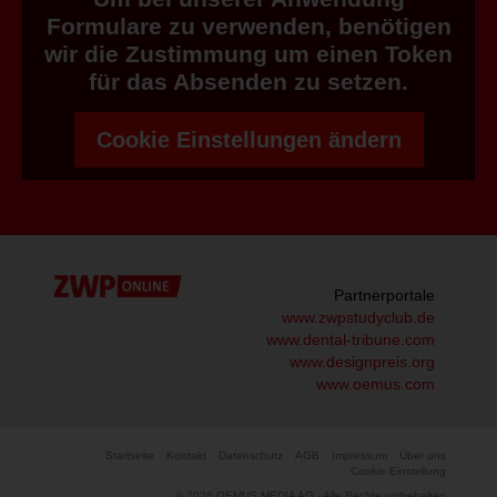
Formulare zu verwenden, benötigen
wir die Zustimmung um einen Token
für das Absenden zu setzen.
Cookie Einstellungen ändern
Partnerportale
www.zwpstudyclub.de
www.dental-tribune.com
www.designpreis.org
www.oemus.com
Startseite
Kontakt
Datenschutz
AGB
Impressum
Über uns
Cookie-Einstellung
© 2026 OEMUS MEDIA AG - Alle Rechte vorbehalten