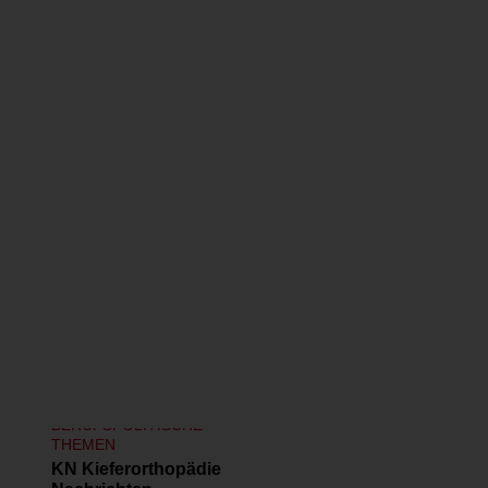
Seite 19
Ähnliche Publikationen
BERUFSPOLITISCHE
THEMEN
KN Kieferorthopädie