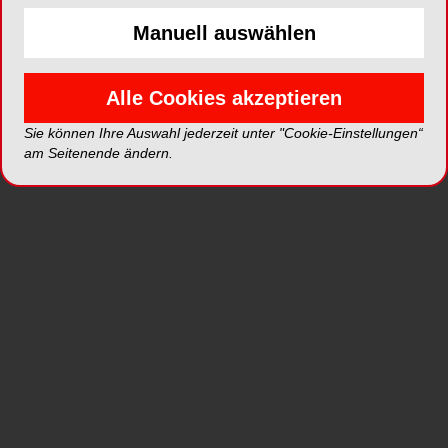
Manuell auswählen
ePaper
PDF
Alle Cookies akzeptieren
Sie können Ihre Auswahl jederzeit unter "Cookie-Einstellungen“
Shop
am Seitenende ändern.
Inhalt
Alle
Literaturlisten
Profil
Ausgaben
Alle aufklappen