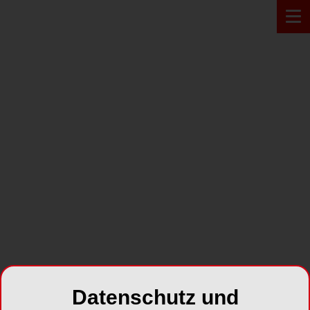
Zur Übersicht
BERUFSPOLITISCHE THEMEN
ZT Zahntechnik Zeitung
Jahr 2010 Ausgabe 05
SHARE
Datenschutz und