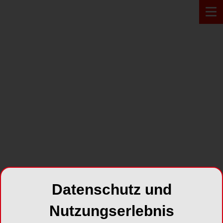
Zur Übersicht
BERUFSPOLITISCHE THEMEN
ZT Zahntechnik Zeitung
Jahr 2006 Ausgabe 12
SHARE
Datenschutz und
Nutzungserlebnis