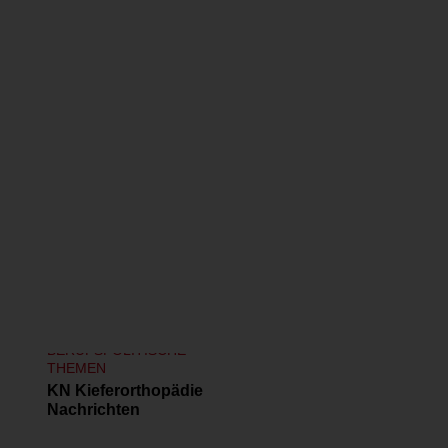
Ähnliche Publikationen
BERUFSPOLITISCHE
THEMEN
KN Kieferorthopädie
Nachrichten