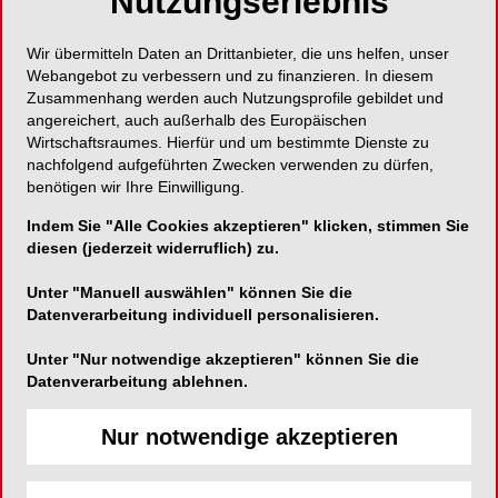
Nutzungserlebnis
Wir übermitteln Daten an Drittanbieter, die uns helfen, unser
ePaper
PDF
Webangebot zu verbessern und zu finanzieren. In diesem
Zusammenhang werden auch Nutzungsprofile gebildet und
angereichert, auch außerhalb des Europäischen
Shop
Wirtschaftsraumes. Hierfür und um bestimmte Dienste zu
nachfolgend aufgeführten Zwecken verwenden zu dürfen,
benötigen wir Ihre Einwilligung.
Indem Sie "Alle Cookies akzeptieren" klicken, stimmen Sie
diesen (jederzeit widerruflich) zu.
Unter "Manuell auswählen" können Sie die
Inhalt
Alle
Literaturlisten
Profil
Datenverarbeitung individuell personalisieren.
Unter "Nur notwendige akzeptieren" können Sie die
Ausgaben
Datenverarbeitung ablehnen.
Nur notwendige akzeptieren
Alle aufklappen