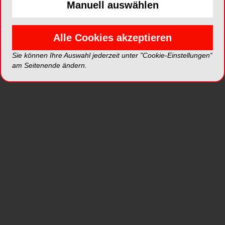
Manuell auswählen
Title
Seite 1
Author
Alle Cookies akzeptieren
Osstem Europe s.r.o
Sie können Ihre Auswahl jederzeit unter "Cookie-Einstellungen“
Seite 2
am Seitenende ändern.
Editorial: Nothing is as
Seite 3
reliable as change
Christian Berger, President BDIZ EDI
Table of Content
Seite 4
Author
CAMLOG
Seite 5
Biotechnologies GmbH
Partner Organizations of
Seite 6
BDIZ EDI