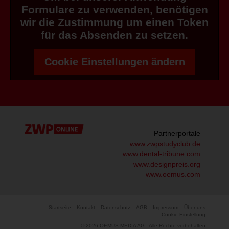
Formulare zu verwenden, benötigen
wir die Zustimmung um einen Token
für das Absenden zu setzen.
Cookie Einstellungen ändern
Partnerportale
www.zwpstudyclub.de
www.dental-tribune.com
www.designpreis.org
www.oemus.com
Startseite
Kontakt
Datenschutz
AGB
Impressum
Über uns
Cookie-Einstellung
© 2026 OEMUS MEDIA AG - Alle Rechte vorbehalten