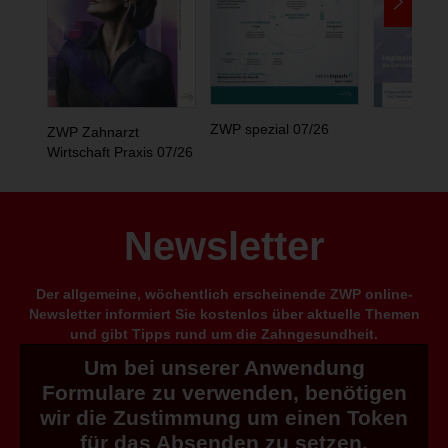
ZWP spezial 07/26
ZWP Zahnarzt
Wirtschaft Praxis 07/26
Newsletter
Der allgemeine, wöchentlich erscheinende ZWP online-
Newsletter informiert Sie kostenlos über aktuelle Themen
und gibt Tipps rund um die Zahngesundheit.
Um bei unserer Anwendung
Formulare zu verwenden, benötigen
wir die Zustimmung um einen Token
für das Absenden zu setzen.