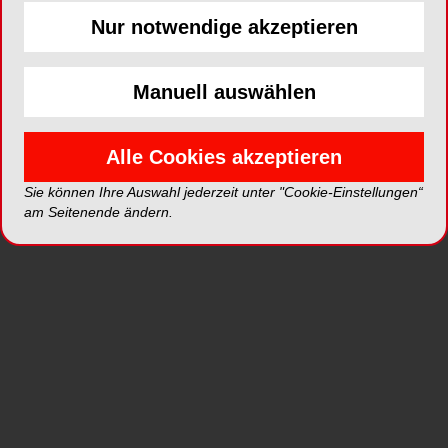
Title
Nur notwendige akzeptieren
Seite 1
Editor
Manuell auswählen
Straumann Group
Seite 2
Deutschland
Alle Cookies akzeptieren
Editorial: Moving
Sie können Ihre Auswahl jederzeit unter "Cookie-Einstellungen“
Seite 3
forward with BDIZ EDI in
am Seitenende ändern.
2023
Christian Berger, President BDIZ EDI
Table of Content
Seite 4
Editor
NSK Europe GmbH
Seite 5
Partner Organizations of