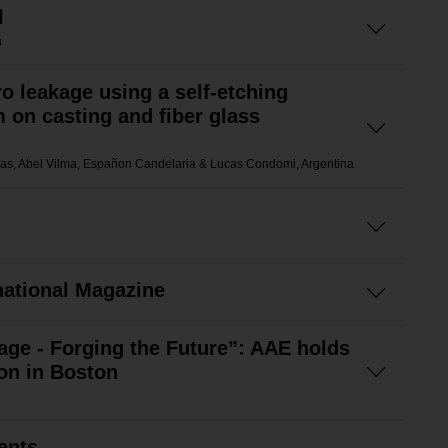
l
a
o leakage using a self-etching
 on casting and fiber glass
Arias, Abel Vilma, Españon Candelaria & Lucas Condomi, Argentina
rnational Magazine
tage - Forging the Future”: AAE holds
ion in Boston
ents