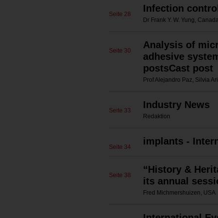
Infection contro
Seite 28
Dr Frank Y. W. Yung, Canad
Analysis of micr
Seite 30
adhesive system
postsCast post
Prof Alejandro Paz, Silvia 
Industry News
Seite 33
Redaktion
implants - Inte
Seite 34
“History & Heri
Seite 38
its annual sess
Fred Michmershuizen, USA
International Ev