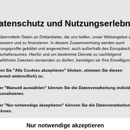
Inhalt
Alle A
atenschutz und Nutzungserlebn
übermitteln Daten an Drittanbieter, die uns helfen, unser Webangebot 
Titel
bessern und zu finanzieren. In diesem Zusammenhang werden auch
Seite 1
zungsprofile gebildet und angereichert, auch außerhalb des Europäisc
Redaktion
tschaftsraumes. Hierfür und um bestimmte Dienste zu nachfolgend
geführten Zwecken verwenden zu dürfen, benötigen wir Ihre Einwilligun
Editorial
Seite 3
em Sie "Alle Cookies akzeptieren" klicken, stimmen Sie diesen
Dr Gary Glassman, Doctor of
erzeit widerruflich) zu.
Content
er "Manuell auswählen" können Sie die Datenverarbeitung individ
Seite 4
Redaktion
sonalisieren.
er "Nur notwendige akzeptieren" können Sie die Datenverarbeitu
Cone-beam comp
Seite 6
ehnen.
Overcoming limi
Dr Shanon Patel, UK
Nur notwendige akzeptieren