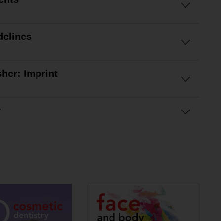
delines
sher: Imprint
r