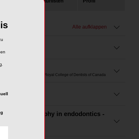
usgaben
Literaturlisten
Profil
is
Alle aufklappen
zu
hen
g.
 Dental Surgery, Fellow of Royal College of Dentists of Canada
uell
ng
uted tomography in endodontics -
tations