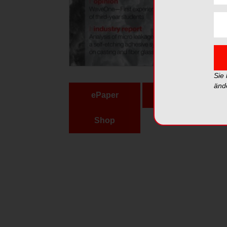
Sie
änd
ePaper
PDF
Shop