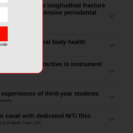
anagement of a longitudinal fracture
ated with an extensive periodontal
e
n/TMJ and general body health
ende
ng-Joo Moon, South Korea
The ultimate directive in instrument
sation
 experiences of third-year students
Germany
t canal with dedicated NiTi files
y, & Dr Martin Trope, USA