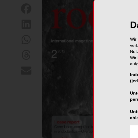
D
Wir 
ver
Nut
Wir
auf
Ind
(jed
Unt
per
Unt
abl