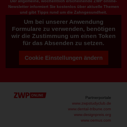
Der allgemeine, wöchentlich erscheinende ZWP online-
Newsletter informiert Sie kostenlos über aktuelle Themen
und gibt Tipps rund um die Zahngesundheit.
Um bei unserer Anwendung
Formulare zu verwenden, benötigen
wir die Zustimmung um einen Token
für das Absenden zu setzen.
Cookie Einstellungen ändern
Partnerportale
www.zwpstudyclub.de
www.dental-tribune.com
www.designpreis.org
www.oemus.com