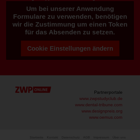
Um bei unserer Anwendung
Formulare zu verwenden, benötigen
wir die Zustimmung um einen Token
für das Absenden zu setzen.
Cookie Einstellungen ändern
Partnerportale
www.zwpstudyclub.de
www.dental-tribune.com
www.designpreis.org
www.oemus.com
Startseite
Kontakt
Datenschutz
AGB
Impressum
Über uns