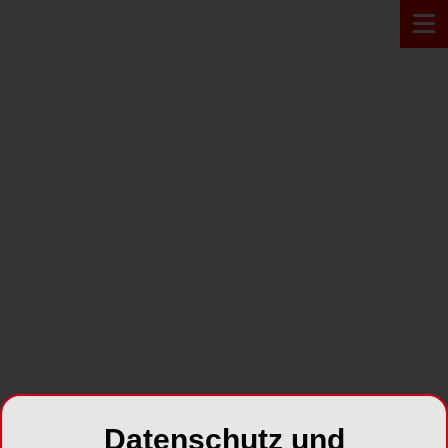
Zur Übersicht
JUNGE ZAHNMEDIZIN
dentalfresh
Jahr 2006 Ausgabe 01
SHARE
Datenschutz und