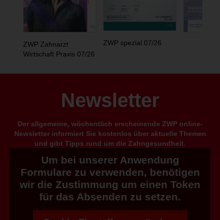
ZWP spezial 07/26
ZWP Zahnarzt
Wirtschaft Praxis 07/26
Newsletter
Der allgemeine, wöchentlich erscheinende ZWP online-
Newsletter informiert Sie kostenlos über aktuelle Themen
und gibt Tipps rund um die Zahngesundheit.
Um bei unserer Anwendung
Formulare zu verwenden, benötigen
wir die Zustimmung um einen Token
für das Absenden zu setzen.