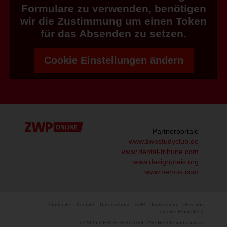
Formulare zu verwenden, benötigen
wir die Zustimmung um einen Token
für das Absenden zu setzen.
Cookie Einstellungen ändern
Partnerportale
www.zwpstudyclub.de
www.dental-tribune.com
www.designpreis.org
www.oemus.com
Startseite
Kontakt
Datenschutz
AGB
Impressum
Über uns
Cookie-Einstellung
© 2026 OEMUS MEDIA AG - Alle Rechte vorbehalten