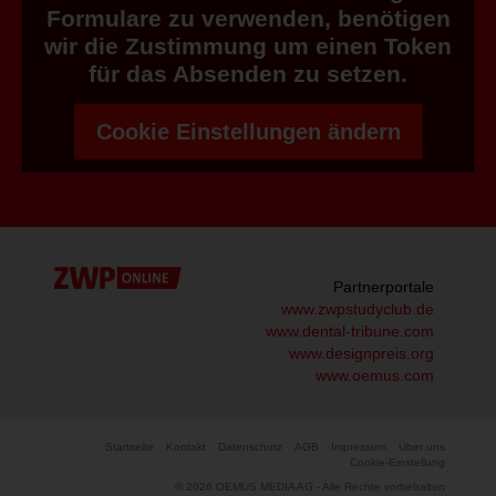
Formulare zu verwenden, benötigen
wir die Zustimmung um einen Token
für das Absenden zu setzen.
Cookie Einstellungen ändern
Partnerportale
www.zwpstudyclub.de
www.dental-tribune.com
www.designpreis.org
www.oemus.com
Startseite
Kontakt
Datenschutz
AGB
Impressum
Über uns
Cookie-Einstellung
© 2026 OEMUS MEDIA AG - Alle Rechte vorbehalten