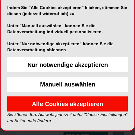
Indem Sie "Alle Cookies akzeptieren" klicken, stimmen Sie
Telefon:
0041 44838 6565
diesen (jederzeit widerruflich) zu.
Fax:
0041 44838 6566
Unter "Manuell auswählen" können Sie die
E-Mail:
info@demadent.ch
Datenverarbeitung individuell personalisieren.
Unter "Nur notwendige akzeptieren" können Sie die
Datenverarbeitung ablehnen.
Nur notwendige akzeptieren
*Die Beiträge in dieser Rubrik stammen von den Anbietern und
spiegeln nicht die Meinung der Redaktion wider.
Manuell auswählen
Alle Cookies akzeptieren
Sie können Ihre Auswahl jederzeit unter "Cookie-Einstellungen“
ePaper
am Seitenende ändern.