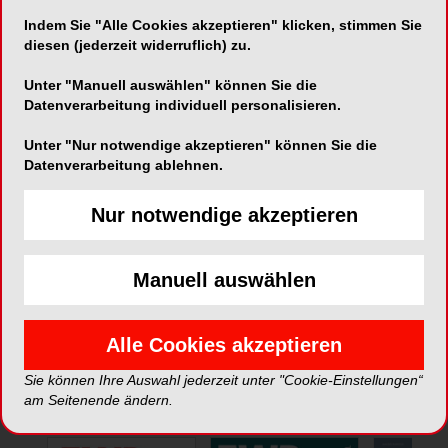
Indem Sie "Alle Cookies akzeptieren" klicken, stimmen Sie
Telefon:
05195 / 96 02 80
diesen (jederzeit widerruflich) zu.
Fax:
05195 / 96 02 88
Unter "Manuell auswählen" können Sie die
Datenverarbeitung individuell personalisieren.
Unter "Nur notwendige akzeptieren" können Sie die
Datenverarbeitung ablehnen.
Nur notwendige akzeptieren
*Die Beiträge in dieser Rubrik stammen von den Anbietern und
spiegeln nicht die Meinung der Redaktion wider.
Manuell auswählen
Alle Cookies akzeptieren
Sie können Ihre Auswahl jederzeit unter "Cookie-Einstellungen“
ePaper
am Seitenende ändern.