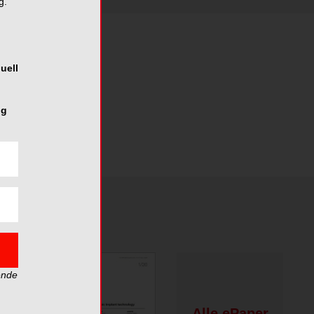
g.
uell
ng
ende
Alle ePaper