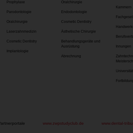
Prophylaxe
Oralchirurgie
Kammern
Parodontologie
Endodontologie
Fachgesel
Oralchirurgie
Cosmetic Dentistry
Handwerk
Laserzahnmedizin
Ästhetische Chirurgie
Berufsver
Cosmetic Dentistry
Behandlungsgeräte und
Ausrüstung
Innungen
Implantologie
Abrechnung
Zahntechn
Meistersc
Universitä
Fortbildun
artnerportale
www.zwpstudyclub.de
www.dental-trib