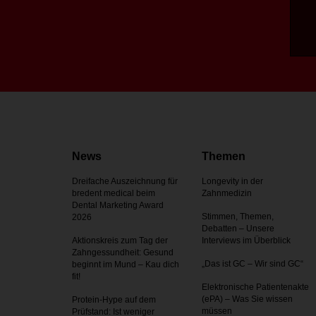
News
Themen
Dreifache Auszeichnung für
Longevity in der
bredent medical beim
Zahnmedizin
Dental Marketing Award
Stimmen, Themen,
2026
Debatten – Unsere
Aktionskreis zum Tag der
Interviews im Überblick
Zahnges­sundheit: Gesund
„Das ist GC – Wir sind GC“
beginnt im Mund – Kau dich
fit!
Elektronische Patientenakte
(ePA) – Was Sie wissen
Protein-Hype auf dem
müssen
Prüfstand: Ist weniger