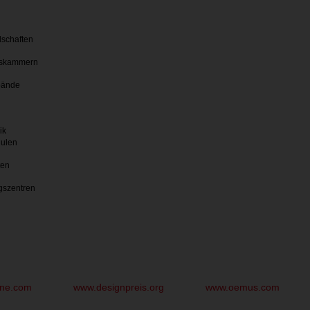
lschaften
skammern
bände
ik
hulen
ten
gszentren
une.com
www.designpreis.org
www.oemus.com