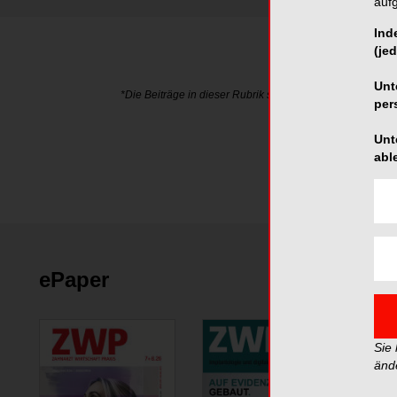
auf
Ind
(jed
Unt
*Die Beiträge in dieser Rubrik stammen von den Anbieter
per
Unt
abl
ePaper
Sie
änd