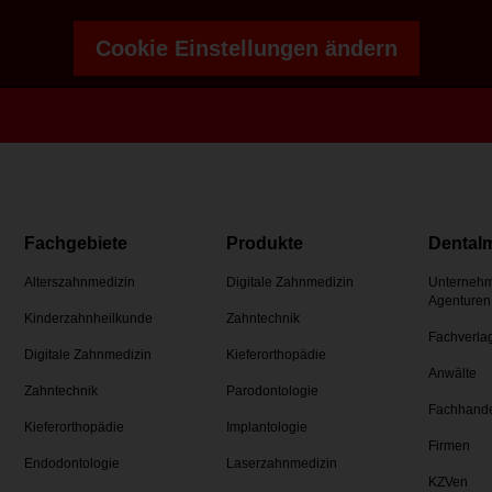
Cookie Einstellungen ändern
Fachgebiete
Produkte
Dental
Alterszahnmedizin
Digitale Zahnmedizin
Unternehm
Agenturen
Kinderzahnheilkunde
Zahntechnik
Fachverla
Digitale Zahnmedizin
Kieferorthopädie
Anwälte
Zahntechnik
Parodontologie
Fachhand
Kieferorthopädie
Implantologie
Firmen
Endodontologie
Laserzahnmedizin
KZVen