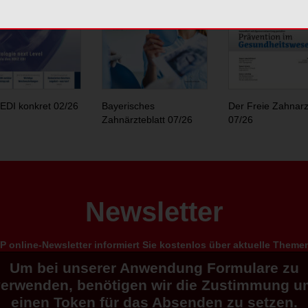
EDI konkret 02/26
Bayerisches
Der Freie Zahnarz
Zahnärzteblatt 07/26
07/26
Newsletter
 online-Newsletter informiert Sie kostenlos über aktuelle Them
Um bei unserer Anwendung Formulare zu
verwenden, benötigen wir die Zustimmung u
einen Token für das Absenden zu setzen.