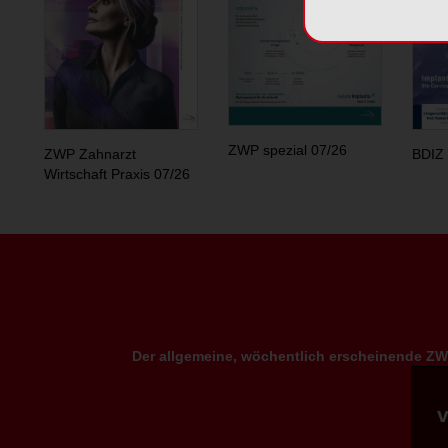
ZWP spezial 07/26
ZWP Zahnarzt
BDIZ 
Wirtschaft Praxis 07/26
Der allgemeine, wöchentlich erscheinende ZWP