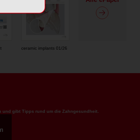
t
ceramic implants 01/26
en und gibt Tipps rund um die Zahngesundheit.
m