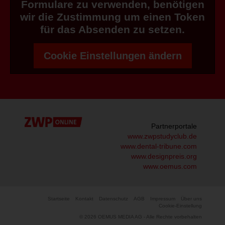
Formulare zu verwenden, benötigen
wir die Zustimmung um einen Token
für das Absenden zu setzen.
Cookie Einstellungen ändern
Partnerportale
www.zwpstudyclub.de
www.dental-tribune.com
www.designpreis.org
www.oemus.com
Startseite
Kontakt
Datenschutz
AGB
Impressum
Über uns
Cookie-Einstellung
© 2026 OEMUS MEDIA AG - Alle Rechte vorbehalten