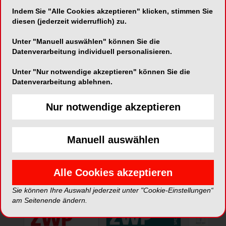
Indem Sie "Alle Cookies akzeptieren" klicken, stimmen Sie
Telefon:
+49 6151 / 35240 - 80
diesen (jederzeit widerruflich) zu.
Unter "Manuell auswählen" können Sie die
Datenverarbeitung individuell personalisieren.
Unter "Nur notwendige akzeptieren" können Sie die
Datenverarbeitung ablehnen.
*Die Beiträge in dieser Rubrik stammen von den Anbietern und
Nur notwendige akzeptieren
spiegeln nicht die Meinung der Redaktion wider.
Manuell auswählen
Alle Cookies akzeptieren
ePaper
Sie können Ihre Auswahl jederzeit unter "Cookie-Einstellungen“
am Seitenende ändern.