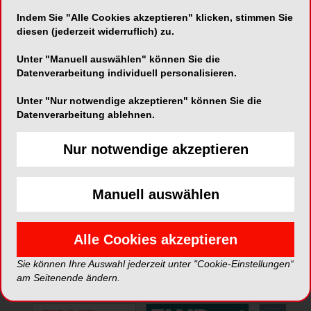
Indem Sie "Alle Cookies akzeptieren" klicken, stimmen Sie
Telefon:
061 415 66 00
diesen (jederzeit widerruflich) zu.
Fax:
061 415 66 15
Unter "Manuell auswählen" können Sie die
Datenverarbeitung individuell personalisieren.
Unter "Nur notwendige akzeptieren" können Sie die
Datenverarbeitung ablehnen.
Nur notwendige akzeptieren
*Die Beiträge in dieser Rubrik stammen von den Anbietern und
spiegeln nicht die Meinung der Redaktion wider.
Manuell auswählen
Alle Cookies akzeptieren
Sie können Ihre Auswahl jederzeit unter "Cookie-Einstellungen“
ePaper
am Seitenende ändern.