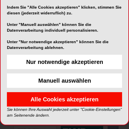
Indem Sie "Alle Cookies akzeptieren" klicken, stimmen Sie
Telefon:
055 412 83 09
diesen (jederzeit widerruflich) zu.
Fax:
055 412 83 50
Unter "Manuell auswählen" können Sie die
Datenverarbeitung individuell personalisieren.
Unter "Nur notwendige akzeptieren" können Sie die
Datenverarbeitung ablehnen.
Nur notwendige akzeptieren
*Die Beiträge in dieser Rubrik stammen von den Anbietern und
spiegeln nicht die Meinung der Redaktion wider.
Manuell auswählen
Alle Cookies akzeptieren
Sie können Ihre Auswahl jederzeit unter "Cookie-Einstellungen“
ePaper
am Seitenende ändern.