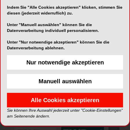
Indem Sie "Alle Cookies akzeptieren" klicken, stimmen Sie
Telefon:
07253 - 8021090
diesen (jederzeit widerruflich) zu.
Fax:
07253 - 80210922
Unter "Manuell auswählen" können Sie die
Datenverarbeitung individuell personalisieren.
Unter "Nur notwendige akzeptieren" können Sie die
Datenverarbeitung ablehnen.
Nur notwendige akzeptieren
*Die Beiträge in dieser Rubrik stammen von den Anbietern und
spiegeln nicht die Meinung der Redaktion wider.
Manuell auswählen
Alle Cookies akzeptieren
Sie können Ihre Auswahl jederzeit unter "Cookie-Einstellungen“
ePaper
am Seitenende ändern.