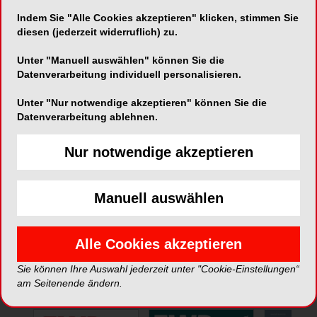
Indem Sie "Alle Cookies akzeptieren" klicken, stimmen Sie
Telefon:
+49 (0) 3641-31058-0
diesen (jederzeit widerruflich) zu.
Fax:
+49 (0) 3641-31058-99
Unter "Manuell auswählen" können Sie die
Datenverarbeitung individuell personalisieren.
Unter "Nur notwendige akzeptieren" können Sie die
Datenverarbeitung ablehnen.
Nur notwendige akzeptieren
*Die Beiträge in dieser Rubrik stammen von den Anbietern und
spiegeln nicht die Meinung der Redaktion wider.
Manuell auswählen
Alle Cookies akzeptieren
Sie können Ihre Auswahl jederzeit unter "Cookie-Einstellungen“
ePaper
am Seitenende ändern.