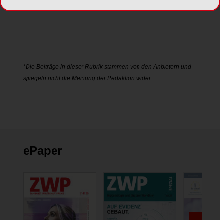
iPad App
"DentalNavigator"
*Die Beiträge in dieser Rubrik stammen von den Anbietern und
spiegeln nicht die Meinung der Redaktion wider.
ePaper