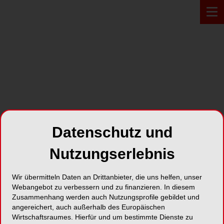
PROFIL*
Dr. Jean Bausch GmbH & Co.
Datenschutz und
KG
Nutzungserlebnis
Oskar-Schindler-Straße 4
50769 Köln
Wir übermitteln Daten an Drittanbieter, die uns helfen, unser
Webangebot zu verbessern und zu finanzieren. In diesem
Zusammenhang werden auch Nutzungsprofile gebildet und
Karte
angereichert, auch außerhalb des Europäischen
Wirtschaftsraumes. Hierfür und um bestimmte Dienste zu