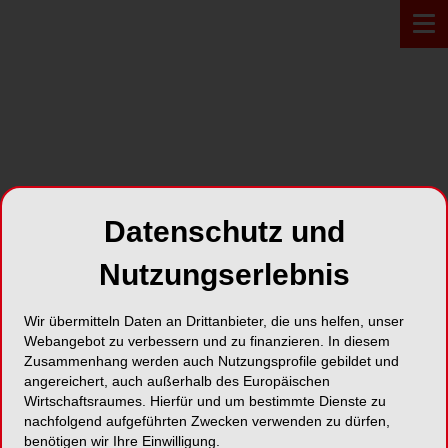
PROFIL*
Datenschutz und
ESCI – European Society for
Ceramic Implantology
Nutzungserlebnis
Kreuzstrasse 2
Wir übermitteln Daten an Drittanbieter, die uns helfen, unser
Webangebot zu verbessern und zu finanzieren. In diesem
8802 Kilchberg
Zusammenhang werden auch Nutzungsprofile gebildet und
angereichert, auch außerhalb des Europäischen
Wirtschaftsraumes. Hierfür und um bestimmte Dienste zu
Karte
nachfolgend aufgeführten Zwecken verwenden zu dürfen,
benötigen wir Ihre Einwilligung.