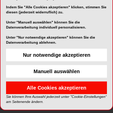
Indem Sie "Alle Cookies akzeptieren" klicken, stimmen Sie
diesen (jederzeit widerruflich) zu.
Telefon:
+41 (0) 44-715 48 77
Unter "Manuell auswählen" können Sie die
Fax:
+41 (0) 44-715 48 66
Datenverarbeitung individuell personalisieren.
Unter "Nur notwendige akzeptieren" können Sie die
Datenverarbeitung ablehnen.
Nur notwendige akzeptieren
*Die Beiträge in dieser Rubrik stammen von den Anbietern und
spiegeln nicht die Meinung der Redaktion wider.
Manuell auswählen
Alle Cookies akzeptieren
Sie können Ihre Auswahl jederzeit unter "Cookie-Einstellungen“
am Seitenende ändern.
ePaper