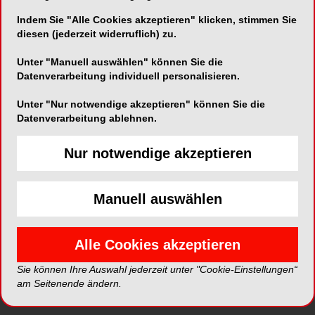
Indem Sie "Alle Cookies akzeptieren" klicken, stimmen Sie
Telefon:
+41 32 924 22 44
diesen (jederzeit widerruflich) zu.
Fax:
+41 32 924 22 55
Unter "Manuell auswählen" können Sie die
Datenverarbeitung individuell personalisieren.
YouTube
Unter "Nur notwendige akzeptieren" können Sie die
Datenverarbeitung ablehnen.
Nur notwendige akzeptieren
*Die Beiträge in dieser Rubrik stammen von den Anbietern und
spiegeln nicht die Meinung der Redaktion wider.
Manuell auswählen
Alle Cookies akzeptieren
Sie können Ihre Auswahl jederzeit unter "Cookie-Einstellungen“
am Seitenende ändern.
ePaper