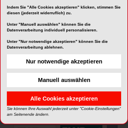
Indem Sie "Alle Cookies akzeptieren" klicken, stimmen Sie
Telefon:
02131-20120
diesen (jederzeit widerruflich) zu.
Fax:
02131-2012222
Unter "Manuell auswählen" können Sie die
Datenverarbeitung individuell personalisieren.
Unter "Nur notwendige akzeptieren" können Sie die
Datenverarbeitung ablehnen.
Nur notwendige akzeptieren
*Die Beiträge in dieser Rubrik stammen von den Anbietern und
spiegeln nicht die Meinung der Redaktion wider.
Manuell auswählen
Alle Cookies akzeptieren
Sie können Ihre Auswahl jederzeit unter "Cookie-Einstellungen“
ePaper
am Seitenende ändern.