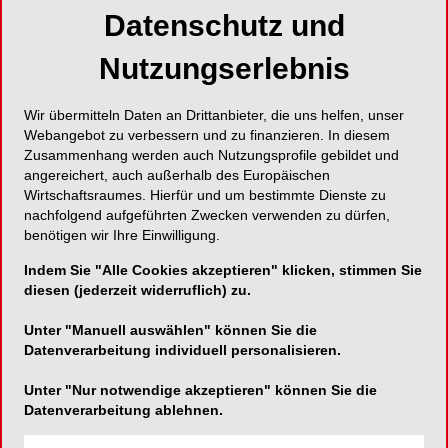
Datenschutz und
Prime Consulting GmbH
Nutzungserlebnis
Paulusstraße 1
40237 Düsseldorf
Wir übermitteln Daten an Drittanbieter, die uns helfen, unser
Webangebot zu verbessern und zu finanzieren. In diesem
Zusammenhang werden auch Nutzungsprofile gebildet und
Karte
angereichert, auch außerhalb des Europäischen
Wirtschaftsraumes. Hierfür und um bestimmte Dienste zu
Website:
http://www.primecon.eu
nachfolgend aufgeführten Zwecken verwenden zu dürfen,
benötigen wir Ihre Einwilligung.
http://www.prime-campus.eu/
Indem Sie "Alle Cookies akzeptieren" klicken, stimmen Sie
diesen (jederzeit widerruflich) zu.
Telefon:
0211-4 97 67-20
Unter "Manuell auswählen" können Sie die
Fax:
0211-4 97 67-29
Datenverarbeitung individuell personalisieren.
E-Mail:
service@prime-campus.eu
Unter "Nur notwendige akzeptieren" können Sie die
Datenverarbeitung ablehnen.
Xing