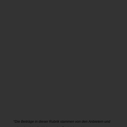
Ort, Abrechnung
mehr zum Produkt
PUBLISHING:
MAGAZINE FÜR
VERBÄNDE &
UNTERNEHMEN
Entwicklung, Konzeption,
Layout, Druck, Marketing,
Versand
mehr zum Produkt
*Die Beiträge in dieser Rubrik stammen von den Anbietern und