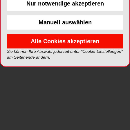
Nur notwendige akzeptieren
Facebook
Instagram
Twitter
Manuell auswählen
LinkedIn
Alle Cookies akzeptieren
Sie können Ihre Auswahl jederzeit unter "Cookie-Einstellungen“
am Seitenende ändern.
Über uns
Offizielles Gründungsjahr ist 2003,
Erfahrungswerte haben wir in fast allen Bereichen
unseres Portfolios bereits vorher sammeln dürfen.
Gerade in den letzten Jahren haben wir uns
gemeinsam mit unseren Stammkunden stark
fokussieren können und stehen heute für eine
professionelle Struktur in allen Bereichen unseres
Wirkens.