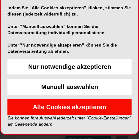
Indem Sie "Alle Cookies akzeptieren" klicken, stimmen Sie
Telefon:
+41 32 924 21 20
diesen (jederzeit widerruflich) zu.
Fax:
+41 32 924 21 29
Unter "Manuell auswählen" können Sie die
Datenverarbeitung individuell personalisieren.
Unter "Nur notwendige akzeptieren" können Sie die
Datenverarbeitung ablehnen.
Nur notwendige akzeptieren
*Die Beiträge in dieser Rubrik stammen von den Anbietern und
spiegeln nicht die Meinung der Redaktion wider.
Manuell auswählen
Alle Cookies akzeptieren
Sie können Ihre Auswahl jederzeit unter "Cookie-Einstellungen“
ePaper
am Seitenende ändern.