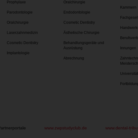
Prophylaxe
Oralchirurgie
Kammern
Parodontologie
Endodontologie
Fachgesel
Oralchirurgie
Cosmetic Dentistry
Handwerk
Laserzahnmedizin
Ästhetische Chirurgie
Berufsver
Cosmetic Dentistry
Behandlungsgeräte und
Ausrüstung
Innungen
Implantologie
Abrechnung
Zahntechn
Meistersc
Universitä
Fortbildun
artnerportale
www.zwpstudyclub.de
www.dental-trib