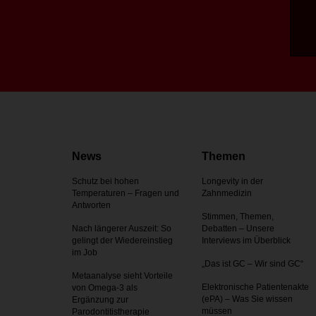
News
Themen
Schutz bei hohen
Longevity in der
Temperaturen – Fragen und
Zahnmedizin
Antworten
Stimmen, Themen,
Nach längerer Auszeit: So
Debatten – Unsere
gelingt der Wiedereinstieg
Interviews im Überblick
im Job
„Das ist GC – Wir sind GC“
Metaanalyse sieht Vorteile
Elektronische Patientenakte
von Omega-3 als
(ePA) – Was Sie wissen
Ergänzung zur
müssen
Parodontitistherapie