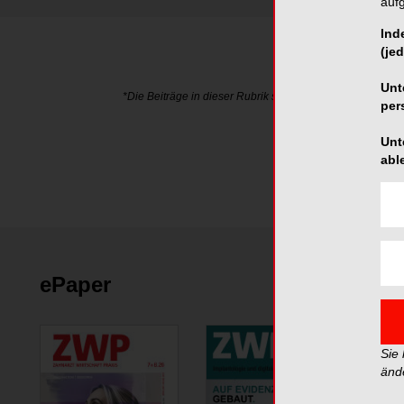
auf
Ind
(jed
Unt
*Die Beiträge in dieser Rubrik stammen von den Anbieter
per
Unt
abl
ePaper
Sie
änd