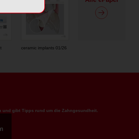
t
ceramic implants 01/26
en und gibt Tipps rund um die Zahngesundheit.
m