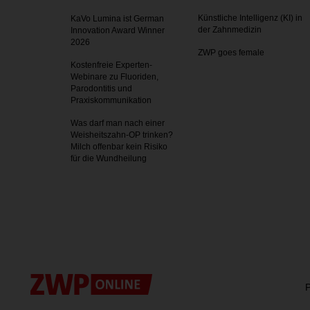
Künstliche Intelligenz (KI) in
KaVo Lumina ist German
der Zahnmedizin
Innovation Award Winner
2026
ZWP goes female
Kostenfreie Experten-
Webinare zu Fluoriden,
Parodontitis und
Praxiskommunikation
Was darf man nach einer
Weisheitszahn-OP trinken?
Milch offenbar kein Risiko
für die Wundheilung
P