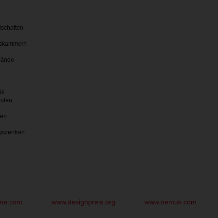
lschaften
skammern
bände
ik
hulen
ten
gszentren
une.com
www.designpreis.org
www.oemus.com