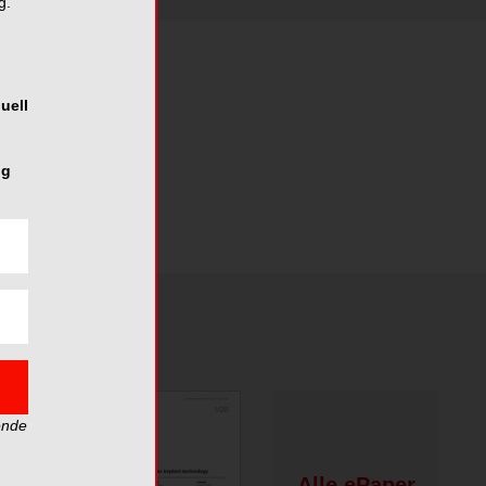
g.
uell
ng
ende
Alle ePaper