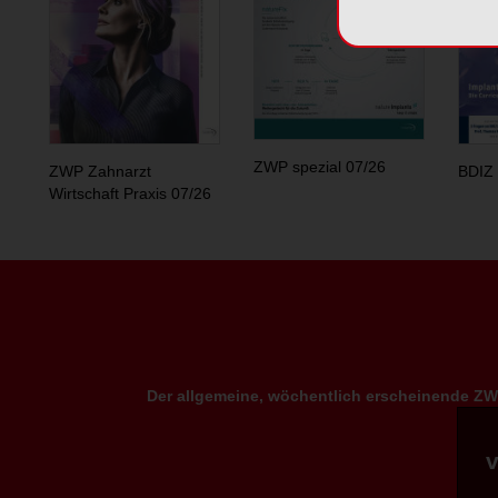
ZWP spezial 07/26
ZWP Zahnarzt
BDIZ 
Wirtschaft Praxis 07/26
Der allgemeine, wöchentlich erscheinende ZWP