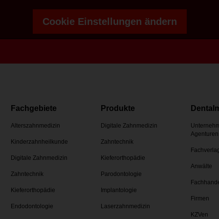
Cookie Einstellungen ändern
Fachgebiete
Produkte
Dental
Alterszahnmedizin
Digitale Zahnmedizin
Unternehm
Agenturen
Kinderzahnheilkunde
Zahntechnik
Fachverla
Digitale Zahnmedizin
Kieferorthopädie
Anwälte
Zahntechnik
Parodontologie
Fachhand
Kieferorthopädie
Implantologie
Firmen
Endodontologie
Laserzahnmedizin
KZVen