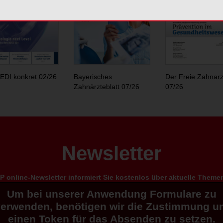
EDI konkret 02/26
Bayerisches
Der Freie Zahnarz
Zahnärzteblatt 07/26
07/26
Newsletter
 online-Newsletter informiert Sie kostenlos über aktuelle Them
Um bei unserer Anwendung Formulare zu
verwenden, benötigen wir die Zustimmung u
einen Token für das Absenden zu setzen.