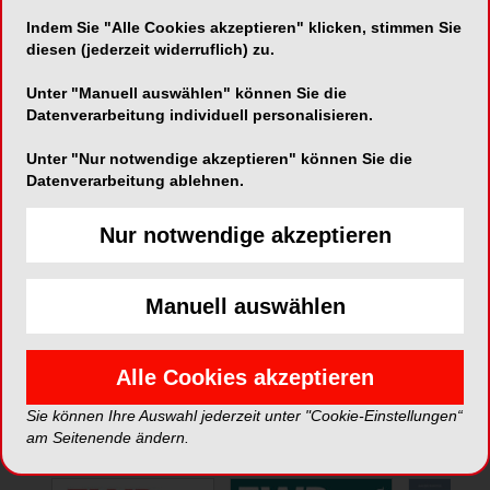
Indem Sie "Alle Cookies akzeptieren" klicken, stimmen Sie
Telefon:
02381-3380910
diesen (jederzeit widerruflich) zu.
Fax:
02381-3380915
Unter "Manuell auswählen" können Sie die
Datenverarbeitung individuell personalisieren.
Unter "Nur notwendige akzeptieren" können Sie die
Datenverarbeitung ablehnen.
Nur notwendige akzeptieren
*Die Beiträge in dieser Rubrik stammen von den Anbietern und
spiegeln nicht die Meinung der Redaktion wider.
Manuell auswählen
Alle Cookies akzeptieren
Sie können Ihre Auswahl jederzeit unter "Cookie-Einstellungen“
ePaper
am Seitenende ändern.