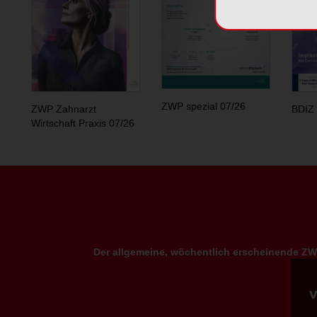
ZWP spezial 07/26
ZWP Zahnarzt
BDIZ 
Wirtschaft Praxis 07/26
Der allgemeine, wöchentlich erscheinende ZWP