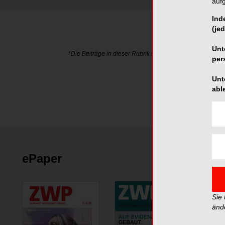
auf
Ind
(jed
Unt
*Die Beiträge in dieser Rubrik stammen von den Anbieter
per
Unt
abl
ePaper
Sie
änd