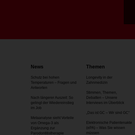
News
Themen
Schutz bei hohen
Longevity in der
Temperaturen – Fragen und
Zahnmedizin
Antworten
Stimmen, Themen,
Nach längerer Auszeit: So
Debatten – Unsere
gelingt der Wiedereinstieg
Interviews im Überblick
im Job
„Das ist GC – Wir sind GC“
Metaanalyse sieht Vorteile
Elektronische Patientenakte
von Omega-3 als
(ePA) – Was Sie wissen
Ergänzung zur
müssen
Parodontitistherapie