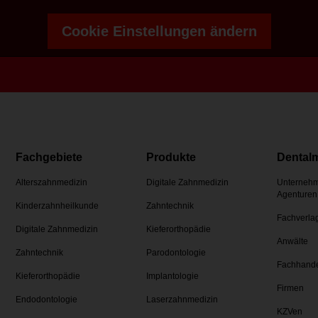
Cookie Einstellungen ändern
Fachgebiete
Produkte
Dental
Alterszahnmedizin
Digitale Zahnmedizin
Unternehm
Agenturen
Kinderzahnheilkunde
Zahntechnik
Fachverla
Digitale Zahnmedizin
Kieferorthopädie
Anwälte
Zahntechnik
Parodontologie
Fachhand
Kieferorthopädie
Implantologie
Firmen
Endodontologie
Laserzahnmedizin
KZVen