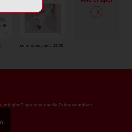
t
ceramic implants 01/26
en und gibt Tipps rund um die Zahngesundheit.
m