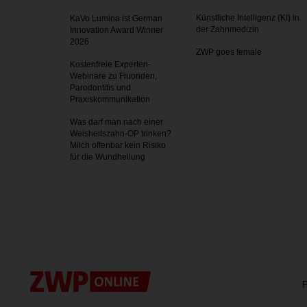
Künstliche Intelligenz (KI) in
KaVo Lumina ist German
der Zahnmedizin
Innovation Award Winner
2026
ZWP goes female
Kostenfreie Experten-
Webinare zu Fluoriden,
Parodontitis und
Praxiskommunikation
Was darf man nach einer
Weisheitszahn-OP trinken?
Milch offenbar kein Risiko
für die Wundheilung
P