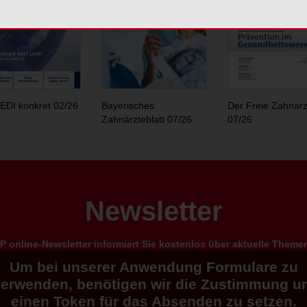
EDI konkret 02/26
Bayerisches
Der Freie Zahnarz
Zahnärzteblatt 07/26
07/26
Newsletter
 online-Newsletter informiert Sie kostenlos über aktuelle Them
Um bei unserer Anwendung Formulare zu
verwenden, benötigen wir die Zustimmung u
einen Token für das Absenden zu setzen.