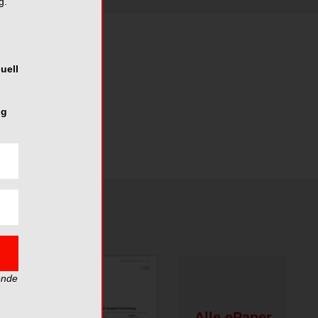
g.
uell
ng
ende
Alle ePaper