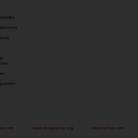
lschaften
skammern
bände
ik
hulen
ten
gszentren
une.com
www.designpreis.org
www.oemus.com