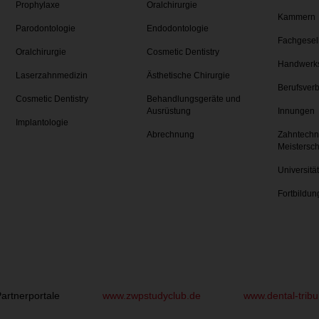
Prophylaxe
Oralchirurgie
Kammern
Parodontologie
Endodontologie
Fachgesel
Oralchirurgie
Cosmetic Dentistry
Handwerk
Laserzahnmedizin
Ästhetische Chirurgie
Berufsver
Cosmetic Dentistry
Behandlungsgeräte und
Ausrüstung
Innungen
Implantologie
Abrechnung
Zahntechn
Meistersc
Universitä
Fortbildun
artnerportale
www.zwpstudyclub.de
www.dental-trib