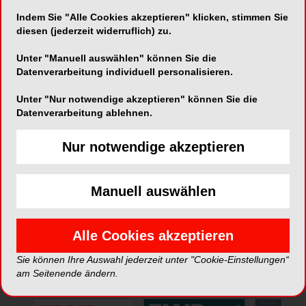
Indem Sie "Alle Cookies akzeptieren" klicken, stimmen Sie
Telefon:
030-8390033131
diesen (jederzeit widerruflich) zu.
Fax:
030-83900341
Unter "Manuell auswählen" können Sie die
Datenverarbeitung individuell personalisieren.
Unter "Nur notwendige akzeptieren" können Sie die
Datenverarbeitung ablehnen.
Nur notwendige akzeptieren
*Die Beiträge in dieser Rubrik stammen von den Anbietern und
spiegeln nicht die Meinung der Redaktion wider.
Manuell auswählen
Alle Cookies akzeptieren
Sie können Ihre Auswahl jederzeit unter "Cookie-Einstellungen“
ePaper
am Seitenende ändern.