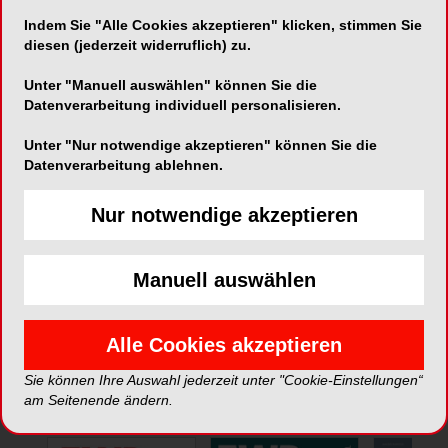
Indem Sie "Alle Cookies akzeptieren" klicken, stimmen Sie
Telefon:
058 851 61 11
diesen (jederzeit widerruflich) zu.
Fax:
058 851 60 50
Unter "Manuell auswählen" können Sie die
Datenverarbeitung individuell personalisieren.
Unter "Nur notwendige akzeptieren" können Sie die
Datenverarbeitung ablehnen.
Nur notwendige akzeptieren
*Die Beiträge in dieser Rubrik stammen von den Anbietern und
spiegeln nicht die Meinung der Redaktion wider.
Manuell auswählen
Alle Cookies akzeptieren
Sie können Ihre Auswahl jederzeit unter "Cookie-Einstellungen“
ePaper
am Seitenende ändern.