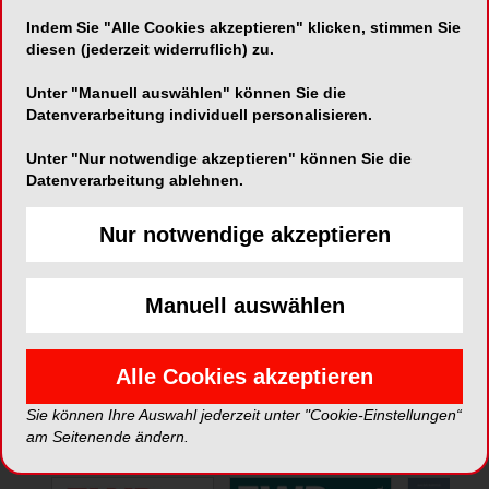
Indem Sie "Alle Cookies akzeptieren" klicken, stimmen Sie
Telefon:
+49 (0) 4102-692670
diesen (jederzeit widerruflich) zu.
Fax:
+49 (0) 4102-692680
Unter "Manuell auswählen" können Sie die
Datenverarbeitung individuell personalisieren.
Unter "Nur notwendige akzeptieren" können Sie die
Datenverarbeitung ablehnen.
Nur notwendige akzeptieren
*Die Beiträge in dieser Rubrik stammen von den Anbietern und
spiegeln nicht die Meinung der Redaktion wider.
Manuell auswählen
Alle Cookies akzeptieren
Sie können Ihre Auswahl jederzeit unter "Cookie-Einstellungen“
ePaper
am Seitenende ändern.