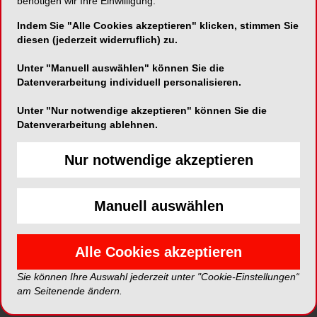
benötigen wir Ihre Einwilligung.
Karte
Indem Sie "Alle Cookies akzeptieren" klicken, stimmen Sie
diesen (jederzeit widerruflich) zu.
Website:
http://www.snhc.de/
Unter "Manuell auswählen" können Sie die
Datenverarbeitung individuell personalisieren.
Telefon:
+49 (0) 61 84 - 90 10 56
Unter "Nur notwendige akzeptieren" können Sie die
Fax:
+49 (0) 61 84 - 90 10 57
Datenverarbeitung ablehnen.
E-Mail:
office@snhc.de
Nur notwendige akzeptieren
Manuell auswählen
*Die Beiträge in dieser Rubrik stammen von den Anbietern und
Alle Cookies akzeptieren
spiegeln nicht die Meinung der Redaktion wider.
Sie können Ihre Auswahl jederzeit unter "Cookie-Einstellungen“
am Seitenende ändern.