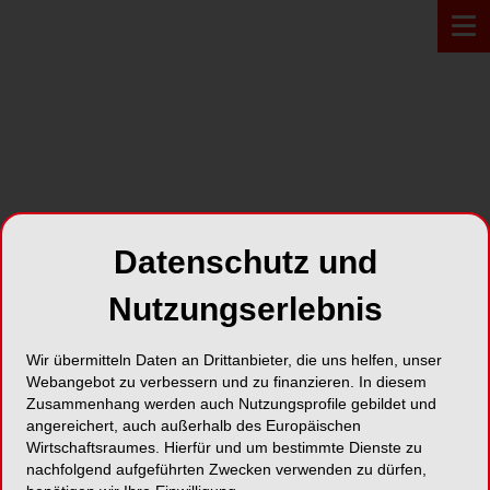
PROFIL*
Datenschutz und
Nemec + Team Healthcare
Communication Agentur für
Nutzungserlebnis
Markenführung & Marketing
für Heilberufe
Wir übermitteln Daten an Drittanbieter, die uns helfen, unser
Webangebot zu verbessern und zu finanzieren. In diesem
Zusammenhang werden auch Nutzungsprofile gebildet und
Oberdorfstr. 47
angereichert, auch außerhalb des Europäischen
63505 Langenselbold
Wirtschaftsraumes. Hierfür und um bestimmte Dienste zu
nachfolgend aufgeführten Zwecken verwenden zu dürfen,