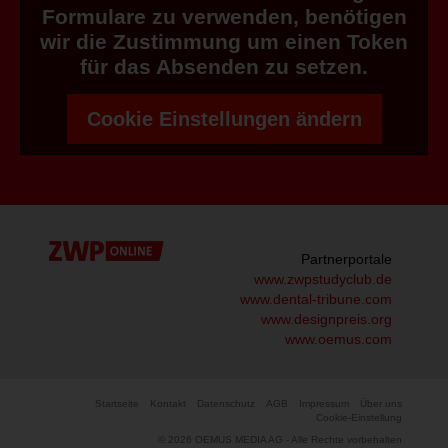
Formulare zu verwenden, benötigen
wir die Zustimmung um einen Token
für das Absenden zu setzen.
Cookie Einstellungen ändern
Partnerportale
www.zwpstudyclub.de
www.dental-tribune.com
www.designpreis.org
www.oemus.com
Startseite
Kontakt
Datenschutz
AGB
Impressum
Über uns
Cookie-Einstellung
© 2026 OEMUS MEDIA AG - Alle Rechte vorbehalten