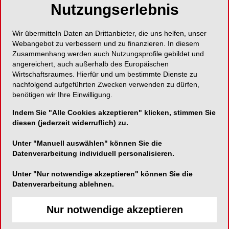
Nutzungserlebnis
Rosenhof 16
09111 Chemnitz
Wir übermitteln Daten an Drittanbieter, die uns helfen, unser
Deutschland
Webangebot zu verbessern und zu finanzieren. In diesem
Zusammenhang werden auch Nutzungsprofile gebildet und
angereichert, auch außerhalb des Europäischen
Telefon:
+49 371 64 46 239
Wirtschaftsraumes. Hierfür und um bestimmte Dienste zu
Fax:
+49 371 66 61 99 97
nachfolgend aufgeführten Zwecken verwenden zu dürfen,
benötigen wir Ihre Einwilligung.
E-Mail:
info@zahnarzt-wolf.eu
Website:
http://www.zahnarzt-wolf.eu
Indem Sie "Alle Cookies akzeptieren" klicken, stimmen Sie
diesen (jederzeit widerruflich) zu.
Unter "Manuell auswählen" können Sie die
Datenverarbeitung individuell personalisieren.
SHARE
Unter "Nur notwendige akzeptieren" können Sie die
Datenverarbeitung ablehnen.
Kurzvita
Nur notwendige akzeptieren
Vita anzeigen