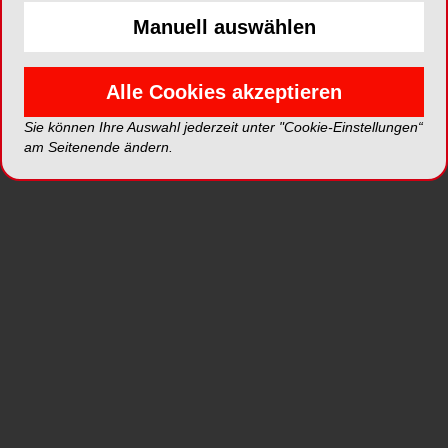
Manuell auswählen
Artikel in Publikationen
Alle Cookies akzeptieren
Sie können Ihre Auswahl jederzeit unter "Cookie-Einstellungen“
am Seitenende ändern.
ZWP SPEZIAL
IMPLANTOLOGIE JOURNAL
DENT
Implantatgetragene
Implantatgestützte
Endo
Prothese zur
Locator®-Prothese
Rönt