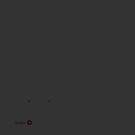
1
2
Erwähnungen auf ZWP online
ENDODONTOLOGIE
Röntgen up to date:
Analog oder digital?
lesen