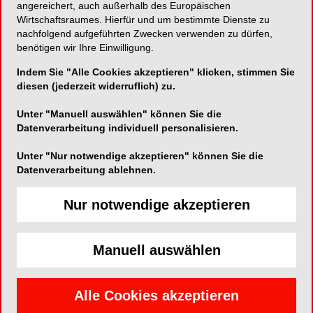
angereichert, auch außerhalb des Europäischen
Goltsteinstraße 95
Wirtschaftsraumes. Hierfür und um bestimmte Dienste zu
nachfolgend aufgeführten Zwecken verwenden zu dürfen,
50968 Stadt
benötigen wir Ihre Einwilligung.
Indem Sie "Alle Cookies akzeptieren" klicken, stimmen Sie
diesen (jederzeit widerruflich) zu.
Telefon:
+49 221 169 49 20
E-Mail:
info@sedierung.com
Unter "Manuell auswählen" können Sie die
Datenverarbeitung individuell personalisieren.
Unter "Nur notwendige akzeptieren" können Sie die
Datenverarbeitung ablehnen.
SHARE
Nur notwendige akzeptieren
Kurzvita
Manuell auswählen
Vita anzeigen
Alle Cookies akzeptieren