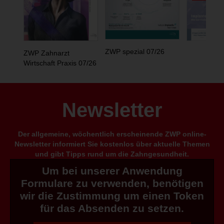
ZWP spezial 07/26
ZWP Zahnarzt
Wirtschaft Praxis 07/26
Newsletter
Der allgemeine, wöchentlich erscheinende ZWP online-
Newsletter informiert Sie kostenlos über aktuelle Themen
und gibt Tipps rund um die Zahngesundheit.
Um bei unserer Anwendung
Formulare zu verwenden, benötigen
wir die Zustimmung um einen Token
für das Absenden zu setzen.