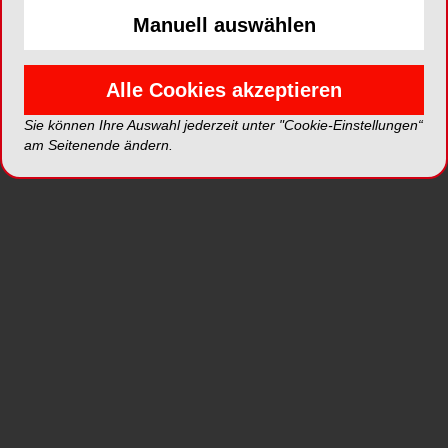
Manuell auswählen
NEUE BILDERGALERIEN
20.07.2026
NEUE BILDERG
Komplexe restaurative
Frontzahn
Versorgung mittels
im Provis
Alle Cookies akzeptieren
Komposit-
Sie können Ihre Auswahl jederzeit unter "Cookie-Einstellungen“
Injektionstechnik
am Seitenende ändern.
Alle Fotos
NEUESTE VIDEOS