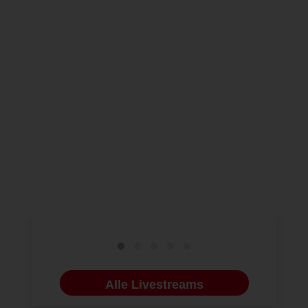
Implantologische
Komposit-
Sofortbelastung in
Frontzahn
komplexen...
COSMETIC DEN
30.09.2026
IMPLANTOLOGIE
16.10.2026
Alle Livestreams