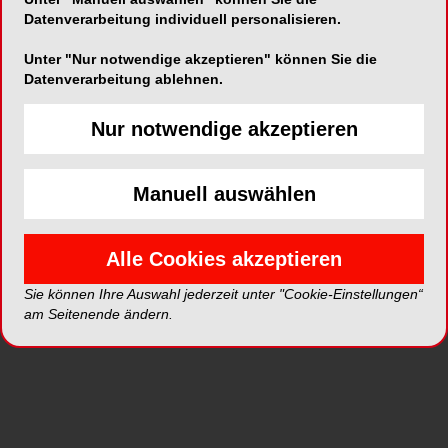
Datenverarbeitung individuell personalisieren.
Die Chefin des AOK-Bundesverbands, Carola
Unter "Nur notwendige akzeptieren" können Sie die
Reimann, sagte, dass Kinderkrankentage auch
Datenverarbeitung ablehnen.
2025 überwiegend von Frauen genommen
würden, zeige die weiterhin ungleiche Verteilung
Nur notwendige akzeptieren
der Care-Arbeit in Familien.
Manuell auswählen
„Eltern sollen frei entscheiden können, wer das
kranke Kind zu Hause betreut und wer arbeiten
Alle Cookies akzeptieren
geht.“ Sie wünschte sich aber, dass Männer
häufiger von ihrem Rechtsanspruch Gebrauch
Sie können Ihre Auswahl jederzeit unter "Cookie-Einstellungen“
am Seitenende ändern.
machten.
Kasse übernimmt Großteil