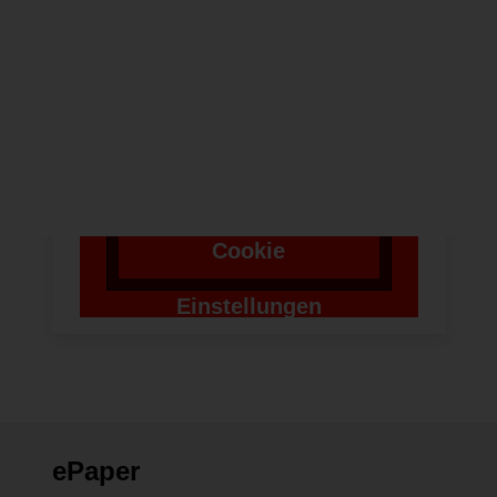
Um bei unserer
Anwendung Formulare
zu verwenden,
benötigen wir die
Zustimmung um einen
Token für das
Absenden zu setzen.
Cookie
Einstellungen
ändern
ePaper