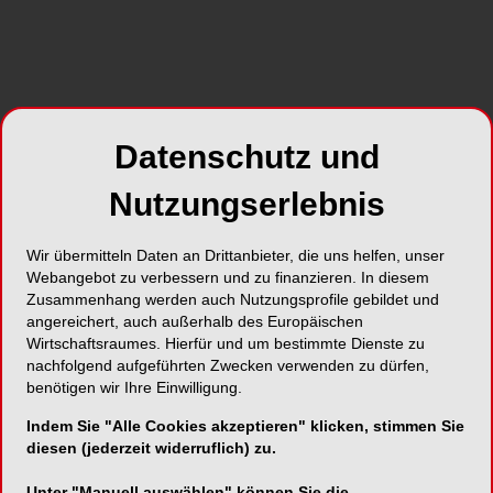
Datenschutz und
Foto: © Syda Productions – stock.adobe.com
Nutzungserlebnis
Wenn erkrankte Kinder betreut werden müssen,
bleiben dafür laut einer Auswertung der
Allgemeinen Ortskrankenkassen (AOK) nach wie
Wir übermitteln Daten an Drittanbieter, die uns helfen, unser
Webangebot zu verbessern und zu finanzieren. In diesem
vor meistens berufstätige Frauen zu Hause. Fast
Zusammenhang werden auch Nutzungsprofile gebildet und
drei Viertel der Kinderkrankentage (73 Prozent) im
angereichert, auch außerhalb des Europäischen
vergangenen Jahr nahmen weibliche
Wirtschaftsraumes. Hierfür und um bestimmte Dienste zu
Kassenmitglieder, wie das Wissenschaftliche
nachfolgend aufgeführten Zwecken verwenden zu dürfen,
Institut der AOK nach eigenen Versichertendaten
benötigen wir Ihre Einwilligung.
ermittelte. Der Anteil der Männer lag bundesweit
Indem Sie "Alle Cookies akzeptieren" klicken, stimmen Sie
bei 27 Prozent. In Bayern war er am niedrigsten
diesen (jederzeit widerruflich) zu.
mit 23 Prozent, am höchsten in Sachsen mit fast
Unter "Manuell auswählen" können Sie die
31 Prozent.