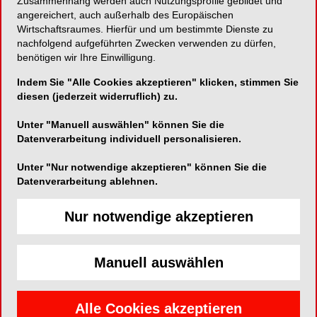
der Regel antworten die Experten sehr persönlich
Zusammenhang werden auch Nutzungsprofile gebildet und
angereichert, auch außerhalb des Europäischen
und lassen dabei Sonnen-, aber auch
Wirtschaftsraumes. Hierfür und um bestimmte Dienste zu
Schattenseiten ihrer beruflichen Entwicklung
nachfolgend aufgeführten Zwecken verwenden zu dürfen,
spüren, wie sie in einer klassischen Vita
benötigen wir Ihre Einwilligung.
üblicherweise nicht auftauchen. Auch emotionale
Indem Sie "Alle Cookies akzeptieren" klicken, stimmen Sie
Aspekte zum Beispiel zu der Reaktion der
diesen (jederzeit widerruflich) zu.
eigenen Familie und der eventuell vorhandenen
Kinder auf bestimmte Karriere-Phasen werden bei
Unter "Manuell auswählen" können Sie die
diesem kommunikativen Forum geschildert – sie
Datenverarbeitung individuell personalisieren.
geben den Nachwuchs-Kollegen einen
Unter "Nur notwendige akzeptieren" können Sie die
lebendigen Eindruck davon, wie es um die viel
Datenverarbeitung ablehnen.
zitierte Work-Life-Balance speziell in der
Implantologie steht. Moderiert wird das
Nur notwendige akzeptieren
Düsseldorfer Forum „nextworking – reloaded“
diesmal von Dr. Ilja Mihatovic, Sprecher des
Forums, und den Mitgliedern
Dr. Frederic
Manuell auswählen
Hermann
und Dr. Jaana Schley, die nicht zuletzt
die Video-Präsentationen leitet. „Das Forum war
im vergangenen Jahr sehr hilfreich, haben wir von
Alle Cookies akzeptieren