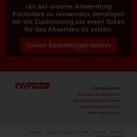
Um bei unserer Anwendung
Formulare zu verwenden, benötigen
wir die Zustimmung um einen Token
für das Absenden zu setzen.
Cookie Einstellungen ändern
Partnerportale
www.zwpstudyclub.de
www.dental-tribune.com
www.designpreis.org
www.oemus.com
Startseite
Kontakt
Datenschutz
AGB
Impressum
Über uns
Cookie-Einstellung